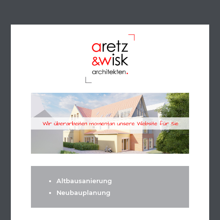
Altbausanierung
Neubauplanung