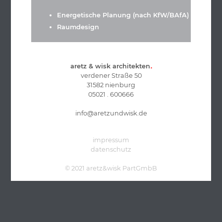
Energetische Planung
(nach KfW/BAfA)
Raumdesign
aretz & wisk architekten
■
verdener Straße 50
31582 nienburg
05021 . 600666
info@aretzundwisk.de
impressum
datenschutz
© 2021 aretz&wisk PartGmbB